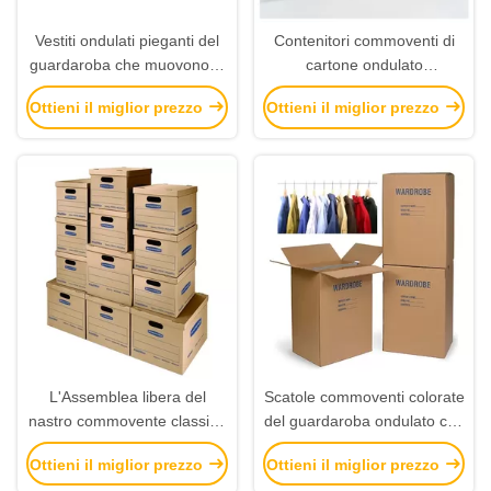
Vestiti ondulati pieganti del
Contenitori commoventi di
guardaroba che muovono la
cartone ondulato
scatola di stoccaggio
commovente di Brown per la
Ottieni il miglior prezzo
Ottieni il miglior prezzo
carta della cassetta delle
lettere
L'Assemblea libera del
Scatole commoventi colorate
nastro commovente classico
del guardaroba ondulato che
delle scatole facile porta il
imballano cartone di carta
Ottieni il miglior prezzo
Ottieni il miglior prezzo
contenitore di carta di
ondulato più le barre