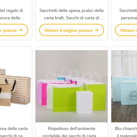
el regalo di
Sacchetti della spesa pratici della
Sacchetti
anura della
carta kraft, Sacchi di carta di
personal
sonalizzato il
Brown Kraft per qualsiasi
punt
ior prezzo
Ottieni il miglior prezzo
Ottieni 
degradabile di
occasione celebratoria
promoziona
pesa della carta
Rispettoso dell'ambiente
Blu-chiaro/
acchi di carta
riciclabile dei sacchi di carta di
il material