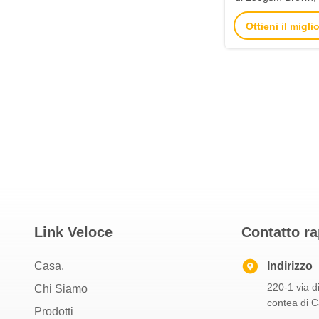
commerciali rimuo
Ottieni il migl
Link Veloce
Contatto r
Casa.
Indirizzo
220-1 via di
Chi Siamo
contea di 
Prodotti