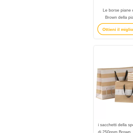
Le borse piane d
Brown della pi
maniglia hanno per
Ottieni il migl
bene durevole bio
logo
i sacchetti della s
di 250gsm Brown, s