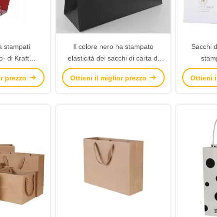
a stampati
Il colore nero ha stampato
Sacchi d
- di Kraft
elasticità dei sacchi di carta di
stamp
a opaca della
Kraft l'alta con la maniglia di
nastro/tra
ior prezzo
Ottieni il miglior prezzo
Ottieni 
 laminazione
nylon della corda
lam