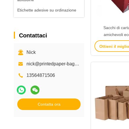
Etichette adesive su ordinazione
Sacchi di cart
Contattaci
amichevoli eco
lucidi/rifinitur
Ottieni il migl
superficie della
Nick
nick@printedpaper-bags.com
13564871506
Contatta ora