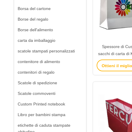
Borsa del cartone
Borse del regalo
Borse dell'alimento
carta da imballaggio
Spessore di Cus
scatole stampati personalizzati
sacchi di carta di
bianco per la pro
contenitore di alimento
Ottieni il migl
socie
contenitori di regalo
Scatole di spedizione
Scatole commoventi
Custom Printed notebook
Libro per bambini stampa
etichette di caduta stampate
abitudine