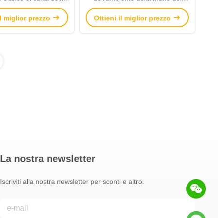
ft delle borse 150gsm
sacchi di carta di Kraft stampata
il miglior prezzo
Ottieni il miglior prezzo
Del regalo
abitudine
La nostra newsletter
Iscriviti alla nostra newsletter per sconti e altro.