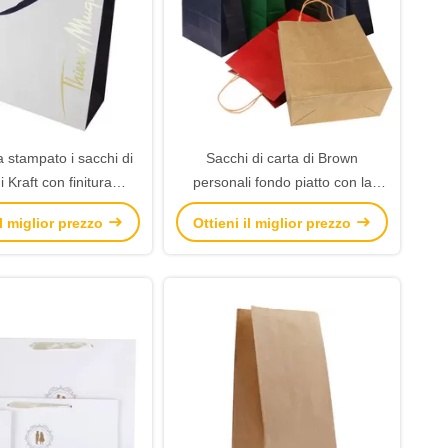
a stampato i sacchi di
Sacchi di carta di Brown
i Kraft con finitura
personali fondo piatto con la
a di timbratura calda
maniglia del cavo torta carta
il miglior prezzo
Ottieni il miglior prezzo
dell'oro