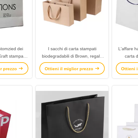
tomzied dei
I sacchi di carta stampati
L'affare h
 Kraft stampato
biodegradabili di Brown, regalo
carta d
mozione della
della carta kraft Insacca l'alta
superfici
ior prezzo
Ottieni il miglior prezzo
Ottieni 
tà
durevolezza