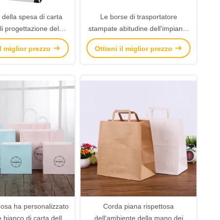
 della spesa di carta
Le borse di trasportatore
i progettazione del
stampate abitudine dell'impianto
o, stampa offset
a scacchiera, regalo della carta
il miglior prezzo
Ottieni il miglior prezzo
le dei sacchi di carta
di Brown insacca le dimensioni
16 x 8 x 22 cm
rosa ha personalizzato
Corda piana rispettosa
e bianco di carta della
dell'ambiente della mano dei