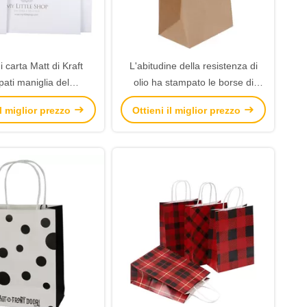
i carta Matt di Kraft
L'abitudine della resistenza di
ati maniglia del
olio ha stampato le borse di
ttamento di superficie
Kraft, lo spessore su ordinazione
il miglior prezzo
Ottieni il miglior prezzo
inazione lucida
30 dei sacchi di carta di Brown -
160gsm