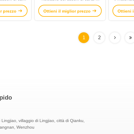
vono la piega
Kraft colorato solido per
carta kra
ior prezzo
Ottieni il miglior prezzo
Ottieni 
comperare
1
2
apido
 Lingjiao, villaggio di Lingjiao, città di Qianku,
Cangnan, Wenzhou