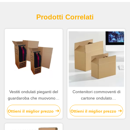
Prodotti Correlati
Vestiti ondulati pieganti del
Contenitori commoventi di
guardaroba che muovono la
cartone ondulato
scatola di stoccaggio
commovente di Brown per la
carta della cassetta delle
Ottieni il miglior prezzo
Ottieni il miglior prezzo
lettere