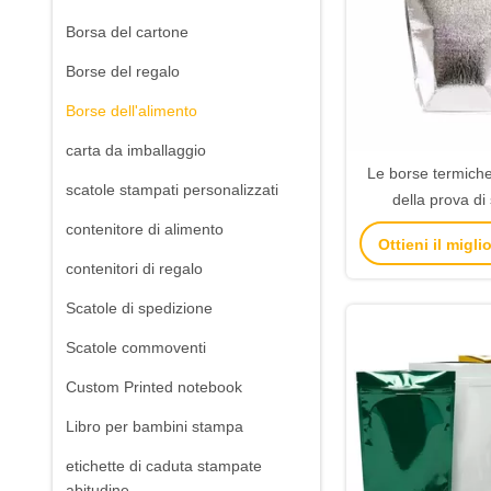
Borsa del cartone
Borse del regalo
Borse dell'alimento
carta da imballaggio
Le borse termiche
scatole stampati personalizzati
della prova di
consegna isolata 
contenitore di alimento
Ottieni il migl
insacca il materia
contenitori di regalo
del fi
Scatole di spedizione
Scatole commoventi
Custom Printed notebook
Libro per bambini stampa
etichette di caduta stampate
abitudine