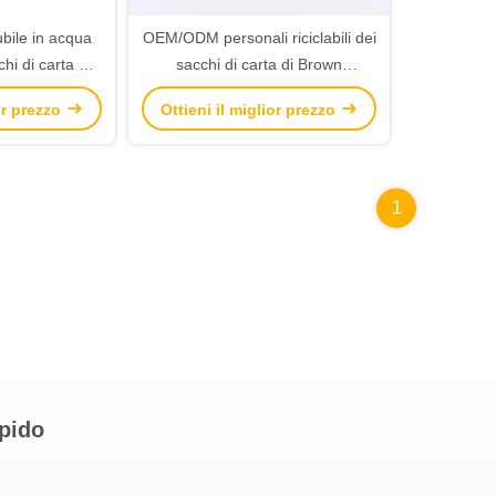
ubile in acqua
OEM/ODM personali riciclabili dei
chi di carta di
sacchi di carta di Brown
itudine della
disponibile per imballare
ior prezzo
Ottieni il miglior prezzo
l cotone
1
apido