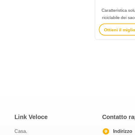
Caratteristica sol
riciclabile dei sac
Brown stampata ab
Ottieni il migl
maniglia de
Link Veloce
Contatto r
Casa.
Indirizzo