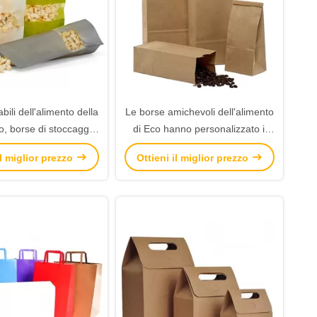
abili dell'alimento della
Le borse amichevoli dell'alimento
so, borse di stoccaggio
di Eco hanno personalizzato il
mento di vuoto con il
logo con l'apertura
il miglior prezzo
Ottieni il miglior prezzo
llo della finestra
biodegradabile del legame
latta/della fodera