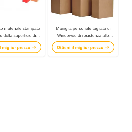
to materiale stampato
Maniglia personale tagliata di
o della superficie di
Windowed di resistenza allo
Flexo del commestibile
strappo dei sacchi di carta di
il miglior prezzo
Ottieni il miglior prezzo
hi di carta di Kraft
Brown alta