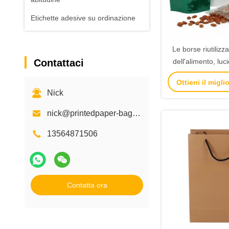
Etichette adesive su ordinazione
Le borse riutilizzab
Contattaci
dell'alimento, luc
vario colore de
Ottieni il migl
disponi
Nick
nick@printedpaper-bags.com
13564871506
Contatta ora