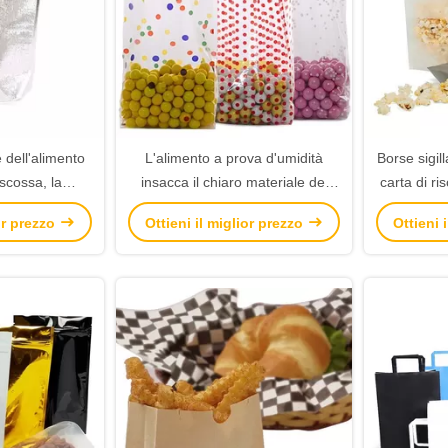
 dell'alimento
L'alimento a prova d'umidità
Borse sigill
 scossa, la
insacca il chiaro materiale del
carta di ri
dell'alimento
polipropilene del violoncello per
dell'ali
ior prezzo
Ottieni il miglior prezzo
Ottieni 
le di alluminio
Candy duro
panne
lm