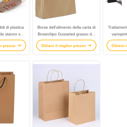
ili di plastica
Borse dell'alimento della carta di
Trattamen
ide stanno sul
Brown/tipo Gusseted grasso dei
variopint
i sacchetti
sacchi dello spuntino carta kraft
stampa di 
ior prezzo
Ottieni il miglior prezzo
Ottieni 
bile
Resistente
dei sacc