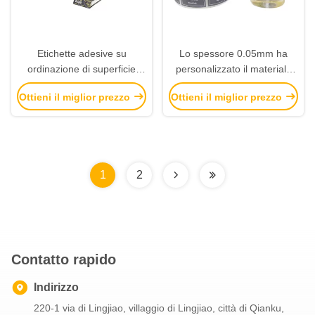
Etichette adesive su
Lo spessore 0.05mm ha
ordinazione di superficie
personalizzato il materiale
lucide UV/stampa dello
del vinile delle etichette
Ottieni il miglior prezzo
Ottieni il miglior prezzo
schermo per la bottiglia di
adesive con la laminazione
olio essenziale
lucida
1
2
Contatto rapido
Indirizzo
220-1 via di Lingjiao, villaggio di Lingjiao, città di Qianku,