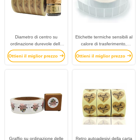
Diametro di centro su
Etichette termiche sensibili al
ordinazione durevole delle
calore di trasferimento,
etichette adesive 76mm con
dimensioni adesiva 100 x
Ottieni il miglior prezzo
Ottieni il miglior prezzo
laminazione lucida
130mm di stampa
dell'autoadesivo
Graffio su ordinazione delle
Retro autoadesivi della carta