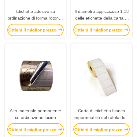
Etichette adesive su
Il diametro appiccicoso 1,18
ordinazione di forma rotonda
delle etichette della carta di
lucide/spessori opaco 0,2 -
spessore 2mm Brown
Ottieni il miglior prezzo
Ottieni il miglior prezzo
0.3mm di rivestimento
misura per
nozze/anniversario
Alto materiale permanente
Carta di etichetta bianca
su ordinazione lucido
impermeabile del rotolo della
dell'ANIMALE DOMESTICO
carta
Ottieni il miglior prezzo
Ottieni il miglior prezzo
delle etichette adesive per
dell'autoadesivo/materiale di