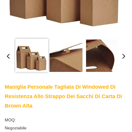
Maniglia Personale Tagliata Di Windowed Di
Resistenza Allo Strappo Dei Sacchi Di Carta Di
Brown Alta
MOQ:
Negoziabile