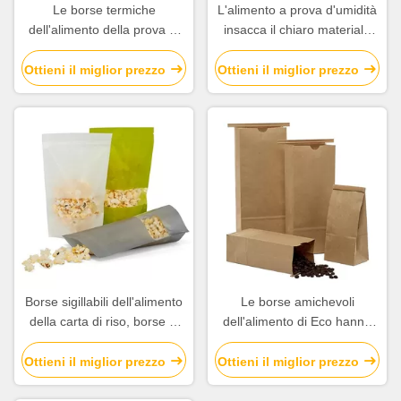
Le borse termiche
L'alimento a prova d'umidità
dell'alimento della prova di
insacca il chiaro materiale
scossa, la consegna isolata
del polipropilene del
dell'alimento insacca il
violoncello per Candy duro
Ottieni il miglior prezzo
Ottieni il miglior prezzo
materiale di alluminio del film
Borse sigillabili dell'alimento
Le borse amichevoli
della carta di riso, borse di
dell'alimento di Eco hanno
stoccaggio dell'alimento di
personalizzato il logo con
vuoto con il pannello della
l'apertura biodegradabile del
Ottieni il miglior prezzo
Ottieni il miglior prezzo
finestra
legame latta/della fodera