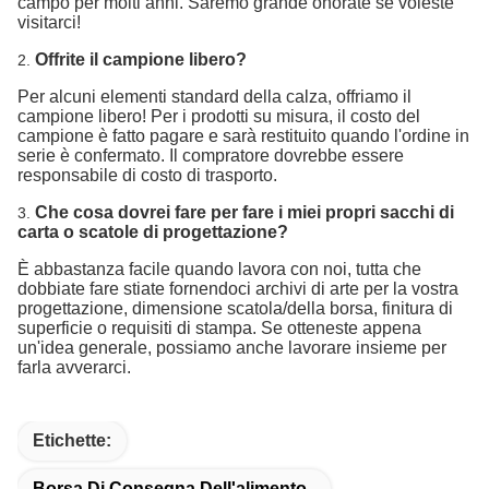
campo per molti anni. Saremo grande onorate se voleste
visitarci!
Offrite il campione libero?
2.
Per alcuni elementi standard della calza, offriamo il
campione libero! Per i prodotti su misura, il costo del
campione è fatto pagare e sarà restituito quando l'ordine in
serie è confermato. Il compratore dovrebbe essere
responsabile di costo di trasporto.
Che cosa dovrei fare per fare i miei propri sacchi di
3.
carta o scatole di progettazione?
È abbastanza facile quando lavora con noi, tutta che
dobbiate fare stiate fornendoci archivi di arte per la vostra
progettazione, dimensione scatola/della borsa, finitura di
superficie o requisiti di stampa. Se otteneste appena
un'idea generale, possiamo anche lavorare insieme per
farla avverarci.
Etichette:
Borsa Di Consegna Dell'alimento