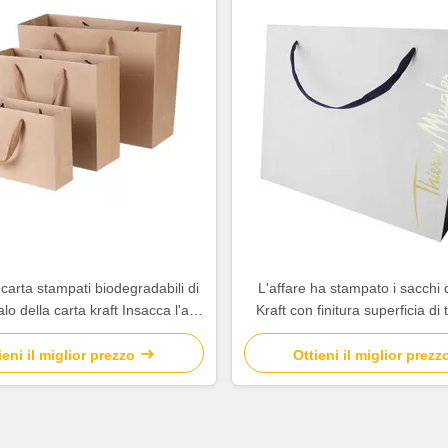
 carta stampati biodegradabili di
L'affare ha stampato i sacchi d
o della carta kraft Insacca l'alta
Kraft con finitura superficia di
durevolezza
calda dell'oro
ieni il miglior prezzo
Ottieni il miglior prezz