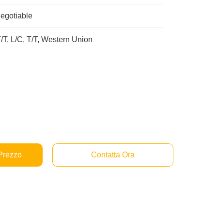
egotiable
/T, L/C, T/T, Western Union
 Prezzo
Contatta Ora