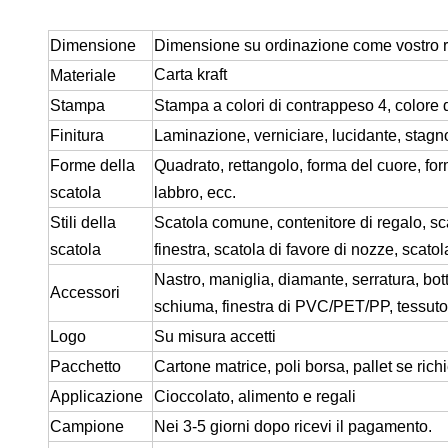
Dimensione
Dimensione su ordinazione come vostro r
Carta kraft
Materiale
Stampa
Stampa a colori di contrappeso 4, color
Finitura
Laminazione, verniciare, lucidante, stag
Forme della
Quadrato, rettangolo, forma del cuore, for
scatola
labbro, ecc.
Stili della
Scatola comune, contenitore di regalo, sca
scatola
finestra, scatola di favore di nozze, scat
Nastro, maniglia, diamante, serratura, bott
Accessori
schiuma, finestra di PVC/PET/PP, tessuto,
Logo
Su misura accetti
Pacchetto
Cartone matrice, poli borsa, pallet se rich
Applicazione
Cioccolato, alimento e regali
Campione
Nei 3-5 giorni dopo ricevi il pagamento.