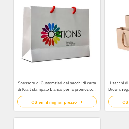
Spessore di Customzied dei sacchi di carta
I sacchi di
di Kraft stampato bianco per la promozione
Brown, regal
della società
Ottieni il miglior prezzo
Ott