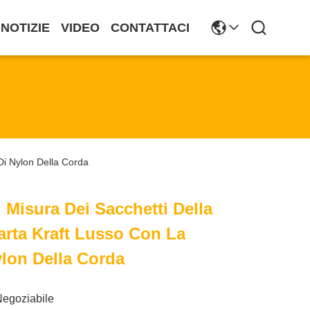
NOTIZIE
VIDEO
CONTATTACI
Di Nylon Della Corda
 Misura Dei Sacchetti Della
arta Kraft Lusso Con La
ylon Della Corda
Negoziabile