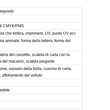
equisito
e di CMYK/PMS
nola che timbra, imprimere, UV, punto UV ecc
ma animale, forma della lettera, forma del
tola del cassetto, scatola di carta con la
ola del macaron, scatola piegante
one, vassoio della bolla, cuscino di carta,
 affollamento del velluto
iedete.