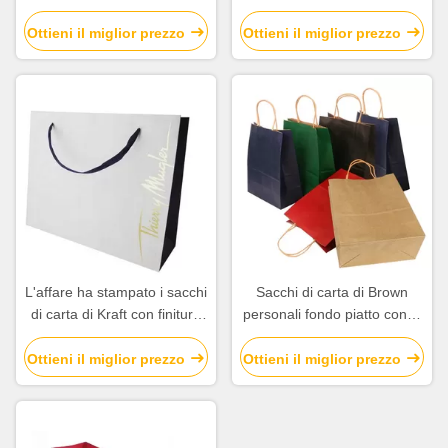
stampato bianco per la
regalo della carta kraft
promozione della società
Insacca l'alta durevolezza
Ottieni il miglior prezzo
Ottieni il miglior prezzo
L'affare ha stampato i sacchi
Sacchi di carta di Brown
di carta di Kraft con finitura
personali fondo piatto con la
superficia di timbratura calda
maniglia del cavo torta carta
dell'oro
Ottieni il miglior prezzo
Ottieni il miglior prezzo