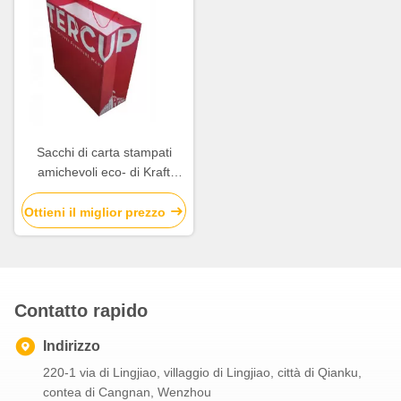
Sacchi di carta stampati
amichevoli eco- di Kraft
lucidi/rifinitura opaca della
superficie della laminazione
Ottieni il miglior prezzo
Contatto rapido
Indirizzo
220-1 via di Lingjiao, villaggio di Lingjiao, città di Qianku,
contea di Cangnan, Wenzhou