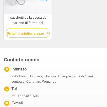
I sacchetti della spesa del
cartone di forma del
triangolo, nastro hanno
ondulato i sacchi di carta
Ottieni il miglior prezzo
Contatto rapido
Indirizzo
220-1 via di Lingjiao, villaggio di Lingjiao, città di Qianku,
contea di Cangnan, Wenzhou
Tel
86--13564871506
E-mail