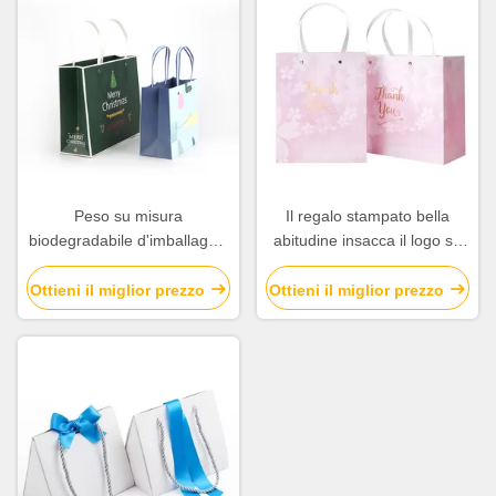
Peso su misura
Il regalo stampato bella
biodegradabile d'imballaggio
abitudine insacca il logo su
delle borse del regalo della
misura regolare con la
carta popolare per il Natale
maniglia piana
Ottieni il miglior prezzo
Ottieni il miglior prezzo