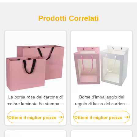
Prodotti Correlati
La borsa rosa del cartone di
Borse d'imballaggio del
colore laminata ha stampato
regalo di lusso del cordone,
il lusso per la
sacco di carta del cartone
compera/regalo
con la finestra trasparente
Ottieni il miglior prezzo
Ottieni il miglior prezzo