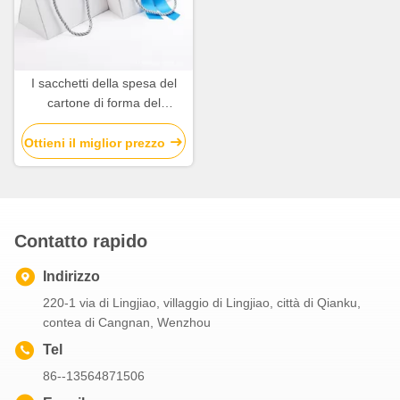
I sacchetti della spesa del
cartone di forma del
triangolo, nastro hanno
ondulato i sacchi di carta
Ottieni il miglior prezzo
Contatto rapido
Indirizzo
220-1 via di Lingjiao, villaggio di Lingjiao, città di Qianku,
contea di Cangnan, Wenzhou
Tel
86--13564871506