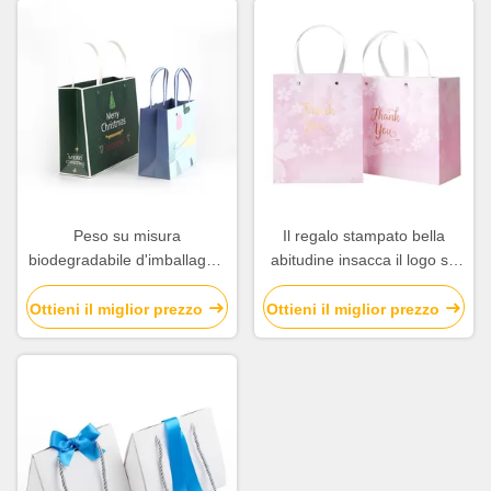
Peso su misura
Il regalo stampato bella
biodegradabile d'imballaggio
abitudine insacca il logo su
delle borse del regalo della
misura regolare con la
carta popolare per il Natale
maniglia piana
Ottieni il miglior prezzo
Ottieni il miglior prezzo