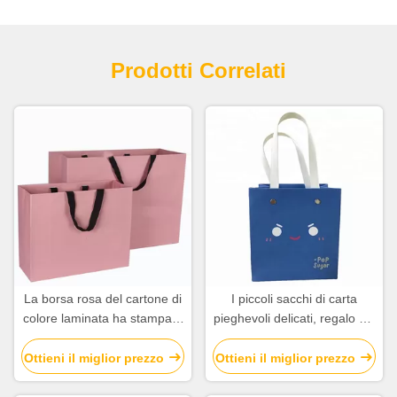
Prodotti Correlati
La borsa rosa del cartone di
I piccoli sacchi di carta
colore laminata ha stampato
pieghevoli delicati, regalo del
il lusso per la
cartone insacca Eco
compera/regalo
amichevole
Ottieni il miglior prezzo
Ottieni il miglior prezzo