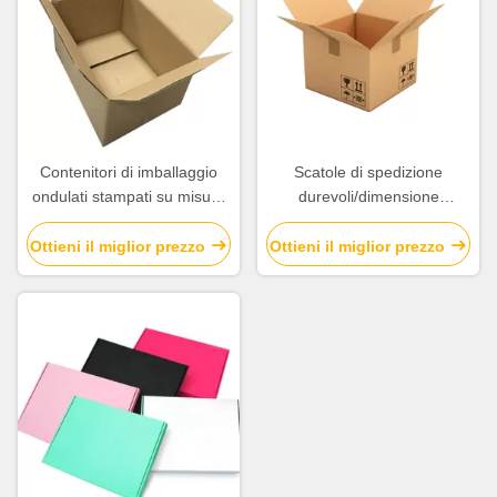
Contenitori di imballaggio
Scatole di spedizione
ondulati stampati su misura
durevoli/dimensione
per la
d'imballaggio del contenitore
mostra/l'imballaggio/trasporto
di cartone varia disponibile
Ottieni il miglior prezzo
Ottieni il miglior prezzo