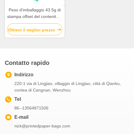
Peso d'imballaggio 43.5g di
stampa offset del contenitore
4c di cartone di forma
rettangolare
Ottieni il miglior prezzo
Contatto rapido
Indirizzo
220-1 via di Lingjiao, villaggio di Lingjiao, città di Qianku,
contea di Cangnan, Wenzhou
Tel
86--13564871506
E-mail
nick@printedpaper-bags.com