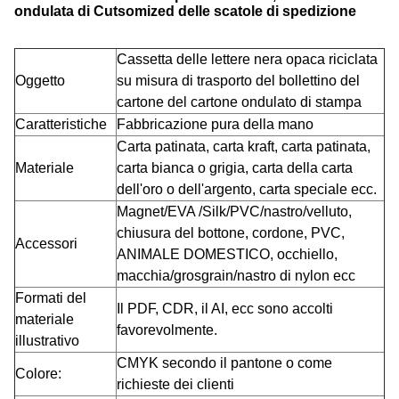
ondulata di Cutsomized delle scatole di spedizione
Cassetta delle lettere nera opaca riciclata
Oggetto
su misura di trasporto del bollettino del
cartone del cartone ondulato di stampa
Caratteristiche
Fabbricazione pura della mano
Carta patinata, carta kraft, carta patinata,
Materiale
carta bianca o grigia, carta della carta
dell'oro o dell'argento, carta speciale ecc.
Magnet/EVA /Silk/PVC/nastro/velluto,
chiusura del bottone, cordone, PVC,
Accessori
ANIMALE DOMESTICO, occhiello,
macchia/grosgrain/nastro di nylon ecc
Formati del
Il PDF, CDR, il AI, ecc sono accolti
materiale
favorevolmente.
illustrativo
CMYK secondo il pantone o come
Colore:
richieste dei clienti