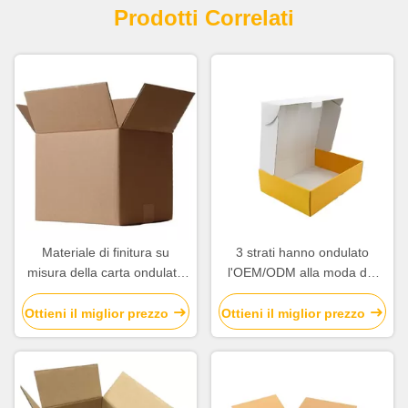
Prodotti Correlati
Materiale di finitura su
3 strati hanno ondulato
misura della carta ondulata
l'OEM/ODM alla moda del
di Matt Laminatoin delle
peso leggero del contenitore
scatole di spedizione di logo
di cartone disponibili
Ottieni il miglior prezzo
Ottieni il miglior prezzo