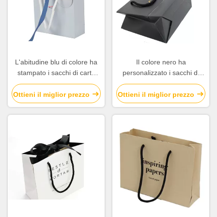
L'abitudine blu di colore ha
Il colore nero ha
stampato i sacchi di carta
personalizzato i sacchi di
con la bella maniglia
carta, borse Eco del regalo
corda/del nastro
stampate abitudine
Ottieni il miglior prezzo
Ottieni il miglior prezzo
amichevole