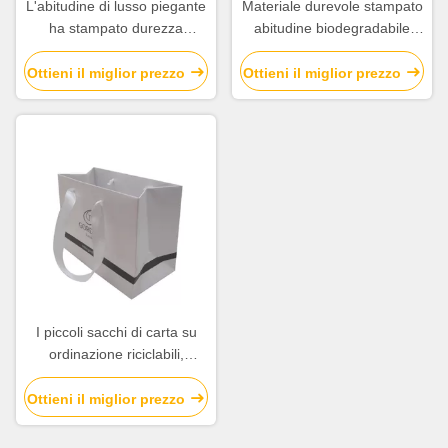
L'abitudine di lusso piegante
Materiale durevole stampato
ha stampato durezza
abitudine biodegradabile
materiale della carta patinata
della carta kraft dei sacchetti
dei sacchi di carta 157g l'alta
della spesa di carta
Ottieni il miglior prezzo
Ottieni il miglior prezzo
I piccoli sacchi di carta su
ordinazione riciclabili,
mercanzie bianche insacca
tutta la dimensione
Ottieni il miglior prezzo
disponibile