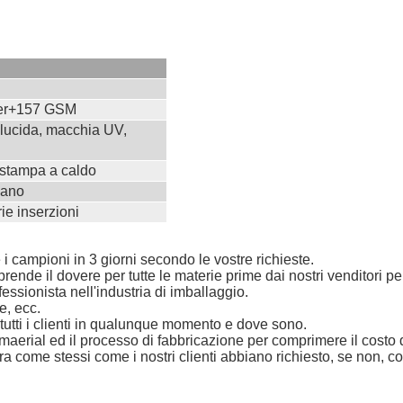
aper+157 GSM
 lucida, macchia UV,
stampa a caldo
mano
ie inserzioni
 i campioni in 3 giorni secondo le vostre richieste.
rende il dovere per tutte le materie prime dai nostri venditori per
ssionista nell'industria di imballaggio.
e, ecc.
r tutti i clienti in qualunque momento e dove sono.
maerial ed il processo di fabbricazione per comprimere il costo d
ra come stessi come i nostri clienti abbiano richiesto, se non, 