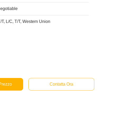
egotiable
/T, L/C, T/T, Western Union
 Prezzo
Contatta Ora