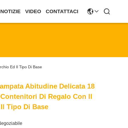
NOTIZIE
VIDEO
CONTATTACI
chio Ed Il Tipo Di Base
ampata Abitudine Delicata 18
 Contenitori Di Regalo Con Il
Il Tipo Di Base
Negoziabile