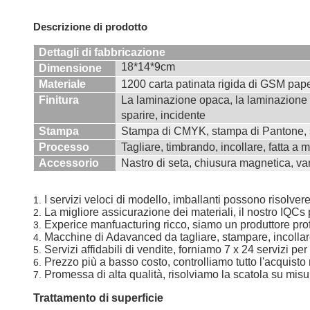
Descrizione di prodotto
Dettagli di fabbricazione
18*14*9cm
Dimensione
Materiale
1200 carta patinata rigida di GSM p
Finitura
La laminazione opaca, la laminazione
sparire, incidente
Stampa
Stampa di CMYK, stampa di Pantone, 
Processo
Tagliare, timbrando, incollare, fatta a 
Accessorio
Nastro di seta, chiusura magnetica, var
I servizi veloci di modello, imballanti possono risolvere
1.
La migliore assicurazione dei materiali, il nostro IQCs p
2.
Experice manfuacturing ricco, siamo un produttore profe
3.
Macchine di Adavanced da tagliare, stampare, incollar
4.
Servizi affidabili di vendite, forniamo 7 x 24 servizi pe
5.
Prezzo più a basso costo, controlliamo tutto l'acquisto 
6.
Promessa di alta qualità, risolviamo la scatola su misu
7.
Trattamento di superficie