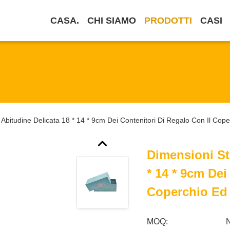
CASA.
CHI SIAMO
PRODOTTI
CASI
bitudine Delicata 18 * 14 * 9cm Dei Contenitori Di Regalo Con Il Coper
Dimensioni St
* 14 * 9cm Dei
Coperchio Ed 
MOQ: