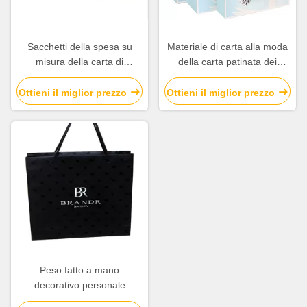
Sacchetti della spesa su
Materiale di carta alla moda
misura della carta di
della carta patinata dei
dimensione con la maniglia
sacchetti della spesa
di seta della metropolitana
qualsiasi logo disponibile
Ottieni il miglior prezzo
Ottieni il miglior prezzo
cerchio/del nastro
Peso fatto a mano
decorativo personale
immaginazione 5KG del