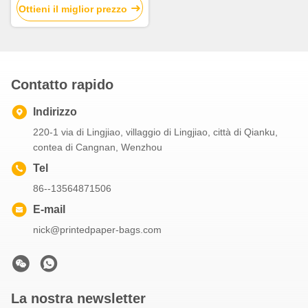
carico massimo delle borse
Ottieni il miglior prezzo
di distributore di giornali
Contatto rapido
Indirizzo
220-1 via di Lingjiao, villaggio di Lingjiao, città di Qianku,
contea di Cangnan, Wenzhou
Tel
86--13564871506
E-mail
nick@printedpaper-bags.com
La nostra newsletter